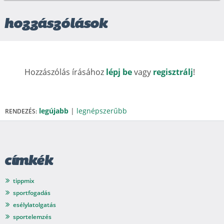
hozzászólások
Hozzászólás írásához
lépj be
vagy
regisztrálj
!
legújabb
|
legnépszerűbb
RENDEZÉS:
címkék
tippmix
sportfogadás
esélylatolgatás
sportelemzés