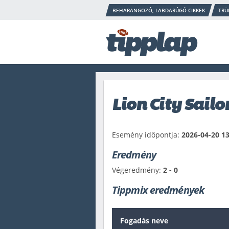
BEHARANGOZÓ, LABDARÚGÓ-CIKKEK
TRÜ
Lion City Sailo
Esemény időpontja:
2026-04-20 13
Eredmény
Végeredmény:
2 - 0
Tippmix eredmények
Fogadás neve