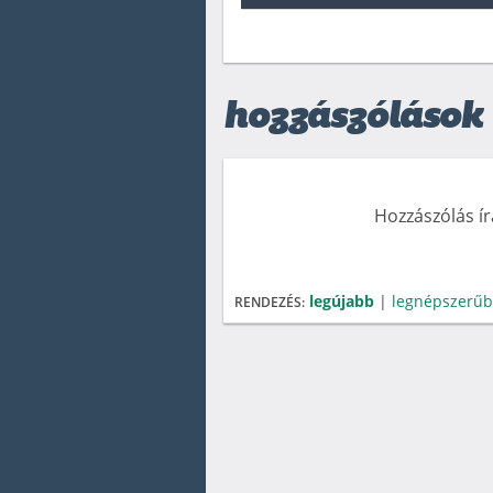
hozzászólások
Hozzászólás í
legújabb
|
legnépszerű
RENDEZÉS: