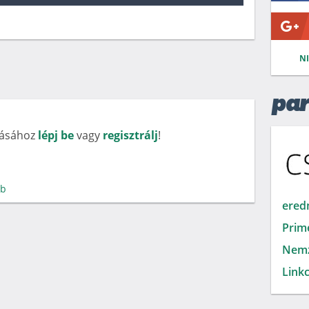
N
par
rásához
lépj be
vagy
regisztrálj
!
bb
ered
Prim
Nemz
Linkc