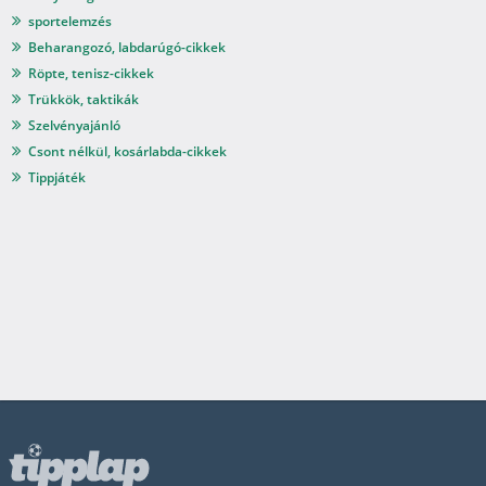
sportelemzés
Beharangozó, labdarúgó-cikkek
Röpte, tenisz-cikkek
Trükkök, taktikák
Szelvényajánló
Csont nélkül, kosárlabda-cikkek
Tippjáték