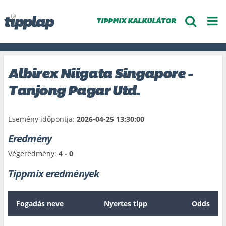
TIPPMIX KALKULÁTOR
Albirex Niigata Singapore -
Tanjong Pagar Utd.
Esemény időpontja:
2026-04-25 13:30:00
Eredmény
Végeredmény:
4 - 0
Tippmix eredmények
Fogadás neve
Nyertes tipp
Odds