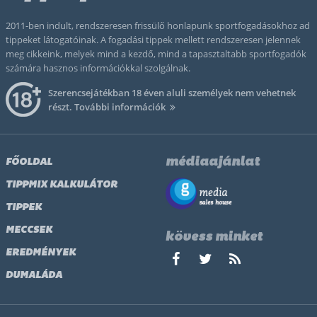
2011-ben indult, rendszeresen frissülő honlapunk sportfogadásokhoz ad
tippeket látogatóinak. A fogadási tippek mellett rendszeresen jelennek
meg cikkeink, melyek mind a kezdő, mind a tapasztaltabb sportfogadók
számára hasznos információkkal szolgálnak.
Szerencsejátékban 18 éven aluli személyek nem vehetnek
részt.
További információk
médiaajánlat
FŐOLDAL
TIPPMIX KALKULÁTOR
TIPPEK
MECCSEK
kövess minket
EREDMÉNYEK
DUMALÁDA