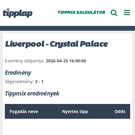
TIPPMIX KALKULÁTOR
Liverpool - Crystal Palace
Esemény időpontja:
2026-04-25 16:00:00
Eredmény
Végeredmény:
3 - 1
Tippmix eredmények
Fogadás neve
Nyertes tipp
Odds