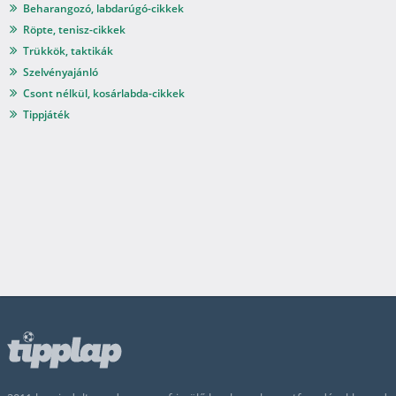
Beharangozó, labdarúgó-cikkek
Röpte, tenisz-cikkek
Trükkök, taktikák
Szelvényajánló
Csont nélkül, kosárlabda-cikkek
Tippjáték