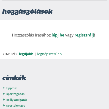
hozzászólások
Hozzászólás írásához
lépj be
vagy
regisztrálj
!
legújabb
|
legnépszerűbb
RENDEZÉS:
címkék
tippmix
sportfogadás
esélylatolgatás
sportelemzés