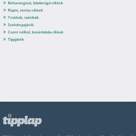
Beharangozó, labdarúgó-cikkek
Röpte, tenisz-cikkek
Trükkök, taktikák
Szelvényajánló
Csont nélkül, kosárlabda-cikkek
Tippjáték