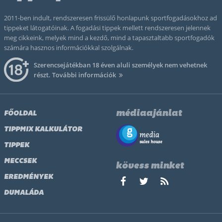
2011-ben indult, rendszeresen frissülő honlapunk sportfogadásokhoz ad
tippeket látogatóinak. A fogadási tippek mellett rendszeresen jelennek
meg cikkeink, melyek mind a kezdő, mind a tapasztaltabb sportfogadók
számára hasznos információkkal szolgálnak.
Szerencsejátékban 18 éven aluli személyek nem vehetnek
részt.
További információk
médiaajánlat
FŐOLDAL
TIPPMIX KALKULÁTOR
TIPPEK
MECCSEK
kövess minket
EREDMÉNYEK
DUMALÁDA