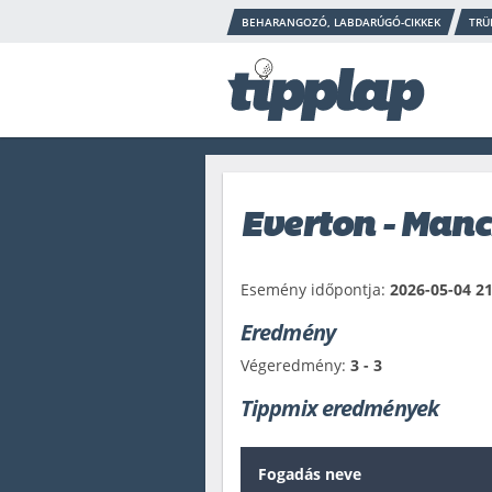
BEHARANGOZÓ, LABDARÚGÓ-CIKKEK
TRÜ
Everton - Manc
Esemény időpontja:
2026-05-04 21
Eredmény
Végeredmény:
3 - 3
Tippmix eredmények
Fogadás neve