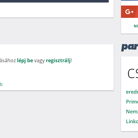
N
par
rásához
lépj be
vagy
regisztrálj
!
bb
ered
Prim
Nemz
Linkc