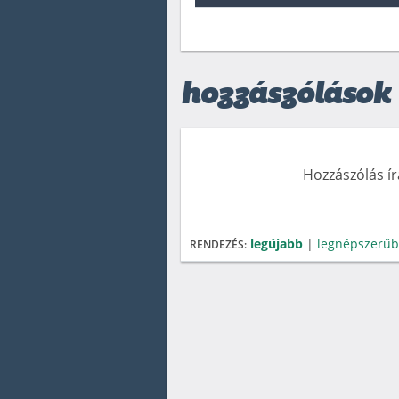
hozzászólások
Hozzászólás í
legújabb
|
legnépszerű
RENDEZÉS: