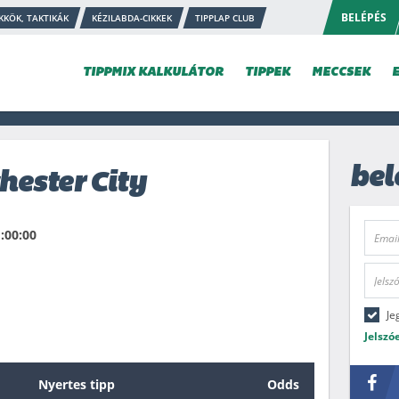
BELÉPÉS
KKÖK, TAKTIKÁK
KÉZILABDA-CIKKEK
TIPPLAP CLUB
TIPPMIX KALKULÁTOR
TIPPEK
MECCSEK
bel
hester City
:00:00
Je
Jelszó
Nyertes tipp
Odds