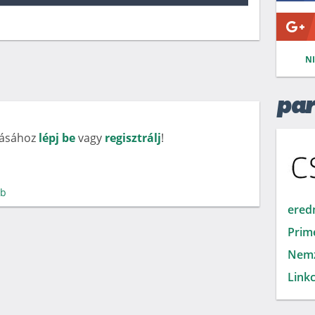
N
par
rásához
lépj be
vagy
regisztrálj
!
bb
ered
Prim
Nemz
Linkc