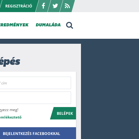
REGISZTRÁCIÓ
EREDMÉNYEK
DUMALÁDA
épés
gyezz meg!
BELÉPEK
emlékeztető
BEJELENTKEZÉS FACEBOOKKAL