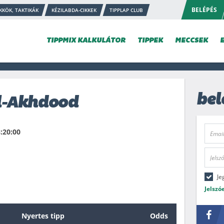
BELÉPÉS
KKÖK, TAKTIKÁK
KÉZILABDA-CIKKEK
TIPPLAP CLUB
TIPPMIX KALKULÁTOR
TIPPEK
MECCSEK
bel
Al-Akhdood
:20:00
Je
Jelszó
Nyertes tipp
Odds