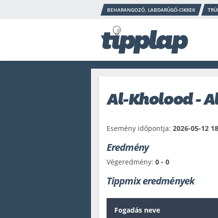
BEHARANGOZÓ, LABDARÚGÓ-CIKKEK
TRÜ
Al-Kholood - 
Esemény időpontja:
2026-05-12 18
Eredmény
Végeredmény:
0 - 0
Tippmix eredmények
Fogadás neve