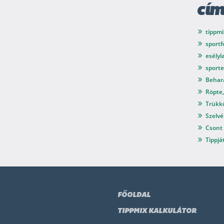
cí
tippmi
sport
esélyl
sport
Behar
Röpte,
Trükkö
Szelvé
Csont 
Tippjá
FŐOLDAL
TIPPMIX KALKULÁTOR