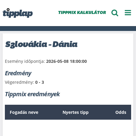
TIPPMIX KALKULÁTOR
Szlovákia - Dánia
Esemény időpontja:
2026-05-08 18:00:00
Eredmény
Végeredmény:
0 - 3
Tippmix eredmények
Fogadás neve
Nyertes tipp
Odds