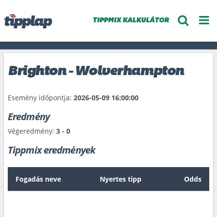
TIPPMIX KALKULÁTOR
Brighton - Wolverhampton
Esemény időpontja:
2026-05-09 16:00:00
Eredmény
Végeredmény:
3 - 0
Tippmix eredmények
Fogadás neve
Nyertes tipp
Odds