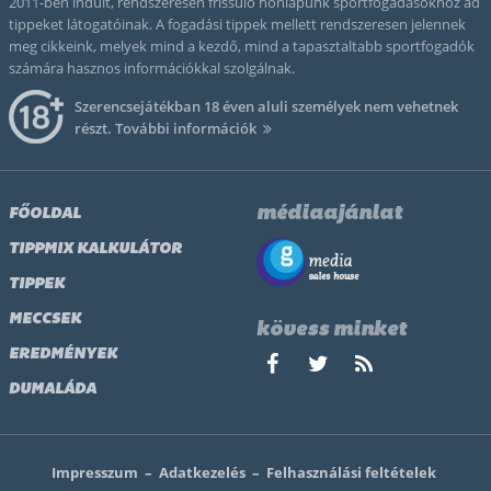
2011-ben indult, rendszeresen frissülő honlapunk sportfogadásokhoz ad
tippeket látogatóinak. A fogadási tippek mellett rendszeresen jelennek
meg cikkeink, melyek mind a kezdő, mind a tapasztaltabb sportfogadók
számára hasznos információkkal szolgálnak.
Szerencsejátékban 18 éven aluli személyek nem vehetnek
részt.
További információk
médiaajánlat
FŐOLDAL
TIPPMIX KALKULÁTOR
TIPPEK
MECCSEK
kövess minket
EREDMÉNYEK
DUMALÁDA
Impresszum
–
Adatkezelés
–
Felhasználási feltételek