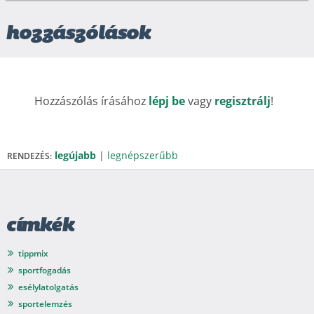
hozzászólások
Hozzászólás írásához
lépj be
vagy
regisztrálj
!
legújabb
|
legnépszerűbb
RENDEZÉS:
címkék
tippmix
sportfogadás
esélylatolgatás
sportelemzés