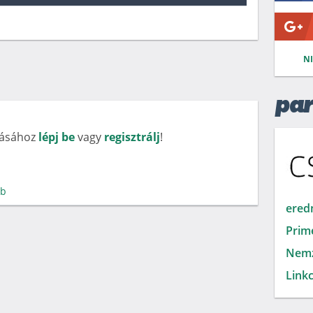
N
par
rásához
lépj be
vagy
regisztrálj
!
bb
ered
Prim
Nemz
Linkc