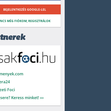
BEJELENTKEZÉS GOOGLE-LEL
INCS MÉG FIÓKOM, REGISZTRÁLOK
tnerek
menyek.com
era24
eti Foci
sere? Keress minket! ›››