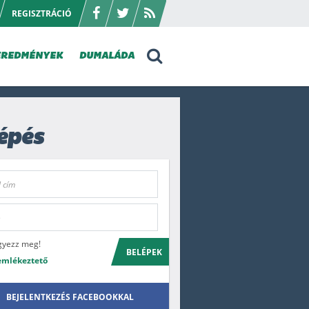
REGISZTRÁCIÓ
EREDMÉNYEK
DUMALÁDA
épés
gyezz meg!
BELÉPEK
emlékeztető
BEJELENTKEZÉS FACEBOOKKAL