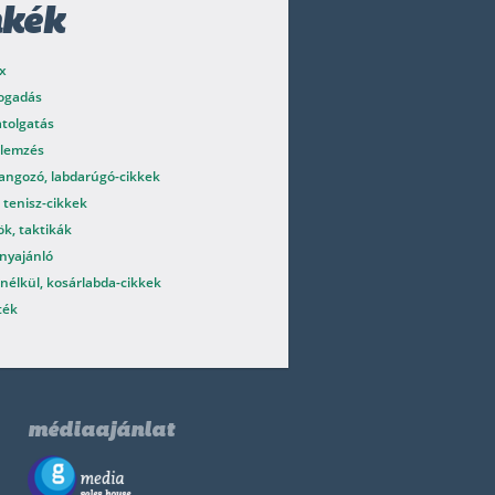
mkék
x
fogadás
atolgatás
elemzés
angozó, labdarúgó-cikkek
 tenisz-cikkek
k, taktikák
nyajánló
nélkül, kosárlabda-cikkek
ték
médiaajánlat