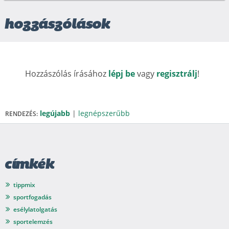
hozzászólások
Hozzászólás írásához
lépj be
vagy
regisztrálj
!
legújabb
|
legnépszerűbb
RENDEZÉS:
címkék
tippmix
sportfogadás
esélylatolgatás
sportelemzés