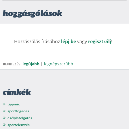
hozzászólások
Hozzászólás írásához
lépj be
vagy
regisztrálj
!
legújabb
|
legnépszerűbb
RENDEZÉS:
címkék
tippmix
sportfogadás
esélylatolgatás
sportelemzés