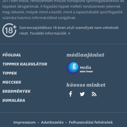
2011-ben indult, rendszeresen frissülő honlapunk sportfogadásokhoz ad
tippeket látogatóinak. A fogadási tippek mellett rendszeresen jelennek
meg cikkeink, melyek mind a kezdő, mind a tapasztaltabb sportfogadók
számára hasznos információkkal szolgálnak.
Szerencsejátékban 18 éven aluli személyek nem vehetnek
részt.
További információk
médiaajánlat
FŐOLDAL
TIPPMIX KALKULÁTOR
TIPPEK
MECCSEK
kövess minket
EREDMÉNYEK
DUMALÁDA
Impresszum
–
Adatkezelés
–
Felhasználási feltételek