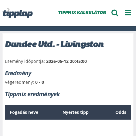
TIPPMIX KALKULÁTOR
Dundee Utd. - Livingston
Esemény időpontja:
2026-05-12 20:45:00
Eredmény
Végeredmény:
0 - 0
Tippmix eredmények
Fogadás neve
Nyertes tipp
Odds