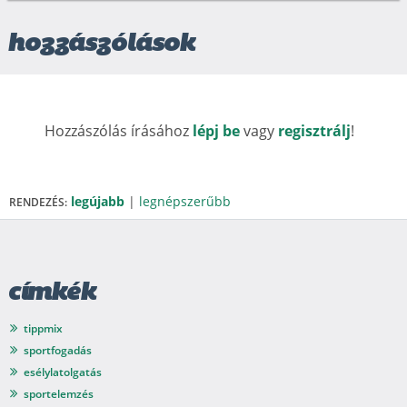
hozzászólások
Hozzászólás írásához
lépj be
vagy
regisztrálj
!
legújabb
|
legnépszerűbb
RENDEZÉS:
címkék
tippmix
sportfogadás
esélylatolgatás
sportelemzés