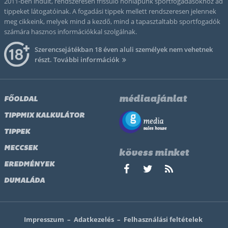
2011-ben indult, rendszeresen frissülő honlapunk sportfogadásokhoz ad
tippeket látogatóinak. A fogadási tippek mellett rendszeresen jelennek
meg cikkeink, melyek mind a kezdő, mind a tapasztaltabb sportfogadók
számára hasznos információkkal szolgálnak.
Szerencsejátékban 18 éven aluli személyek nem vehetnek
részt.
További információk
médiaajánlat
FŐOLDAL
TIPPMIX KALKULÁTOR
TIPPEK
MECCSEK
kövess minket
EREDMÉNYEK
DUMALÁDA
Impresszum
–
Adatkezelés
–
Felhasználási feltételek