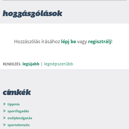
hozzászólások
Hozzászólás írásához
lépj be
vagy
regisztrálj
!
legújabb
|
legnépszerűbb
RENDEZÉS:
címkék
tippmix
sportfogadás
esélylatolgatás
sportelemzés