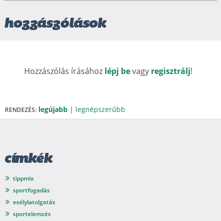
hozzászólások
Hozzászólás írásához
lépj be
vagy
regisztrálj
!
legújabb
|
legnépszerűbb
RENDEZÉS:
címkék
tippmix
sportfogadás
esélylatolgatás
sportelemzés