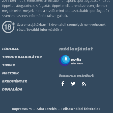
2011-ben indult, rendszeresen frissülő honlapunk sportfogadásokhoz ad
tippeket látogatóinak. A fogadási tippek mellett rendszeresen jelennek
meg cikkeink, melyek mind a kezdő, mind a tapasztaltabb sportfogadók
számára hasznos információkkal szolgálnak.
Szerencsejátékban 18 éven aluli személyek nem vehetnek
részt.
További információk
médiaajánlat
FŐOLDAL
TIPPMIX KALKULÁTOR
TIPPEK
MECCSEK
kövess minket
EREDMÉNYEK
DUMALÁDA
Impresszum
–
Adatkezelés
–
Felhasználási feltételek