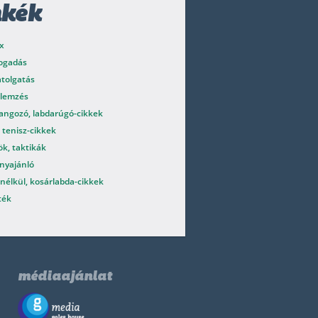
mkék
x
fogadás
atolgatás
elemzés
angozó, labdarúgó-cikkek
 tenisz-cikkek
k, taktikák
nyajánló
nélkül, kosárlabda-cikkek
ték
médiaajánlat