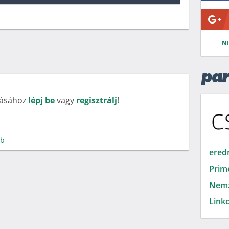
N
par
rásához
lépj be
vagy
regisztrálj
!
bb
ered
Prim
Nemz
Linkc