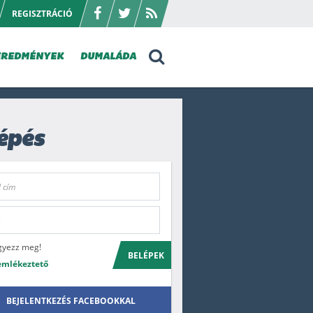
REGISZTRÁCIÓ
EREDMÉNYEK
DUMALÁDA
épés
gyezz meg!
BELÉPEK
emlékeztető
BEJELENTKEZÉS FACEBOOKKAL