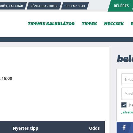
BELÉPÉS
KKÖK, TAKTIKÁK
KÉZILABDA-CIKKEK
TIPPLAP CLUB
TIPPMIX KALKULÁTOR
TIPPEK
MECCSEK
bel
:15:00
Je
Jelszó
Nyertes tipp
Odds