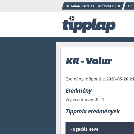
BEHARANGOZÓ, LABDARÚGÓ-CIKKEK
TRÜ
KR - Valur
Esemény időpontja:
2026-05-26 21
Eredmény
Végeredmény:
3 - 1
Tippmix eredmények
Fogadás neve