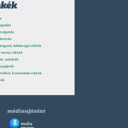
mkék
x
fogadás
atolgatás
elemzés
angozó, labdarúgó-cikkek
 tenisz-cikkek
k, taktikák
nyajánló
nélkül, kosárlabda-cikkek
ték
médiaajánlat