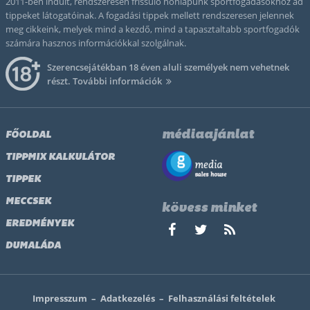
2011-ben indult, rendszeresen frissülő honlapunk sportfogadásokhoz ad
tippeket látogatóinak. A fogadási tippek mellett rendszeresen jelennek
meg cikkeink, melyek mind a kezdő, mind a tapasztaltabb sportfogadók
számára hasznos információkkal szolgálnak.
Szerencsejátékban 18 éven aluli személyek nem vehetnek
részt.
További információk
médiaajánlat
FŐOLDAL
TIPPMIX KALKULÁTOR
TIPPEK
MECCSEK
kövess minket
EREDMÉNYEK
DUMALÁDA
Impresszum
–
Adatkezelés
–
Felhasználási feltételek