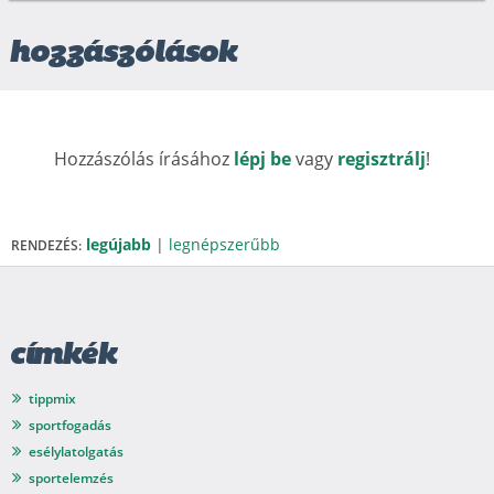
hozzászólások
Hozzászólás írásához
lépj be
vagy
regisztrálj
!
legújabb
|
legnépszerűbb
RENDEZÉS:
címkék
tippmix
sportfogadás
esélylatolgatás
sportelemzés