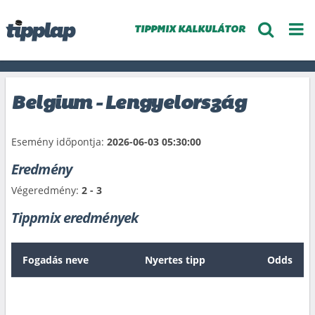
TIPPMIX KALKULÁTOR
Belgium - Lengyelország
Esemény időpontja:
2026-06-03 05:30:00
Eredmény
Végeredmény:
2 - 3
Tippmix eredmények
Fogadás neve
Nyertes tipp
Odds