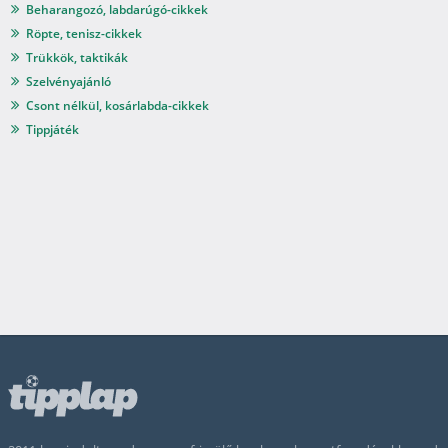
Beharangozó, labdarúgó-cikkek
Röpte, tenisz-cikkek
Trükkök, taktikák
Szelvényajánló
Csont nélkül, kosárlabda-cikkek
Tippjáték