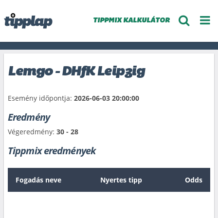
TIPPMIX KALKULÁTOR
Lemgo - DHfK Leipzig
Esemény időpontja:
2026-06-03 20:00:00
Eredmény
Végeredmény:
30 - 28
Tippmix eredmények
Fogadás neve
Nyertes tipp
Odds