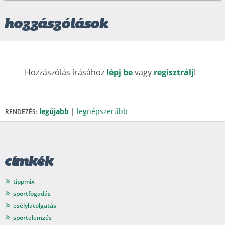
hozzászólások
Hozzászólás írásához
lépj be
vagy
regisztrálj
!
legújabb
|
legnépszerűbb
RENDEZÉS:
címkék
tippmix
sportfogadás
esélylatolgatás
sportelemzés