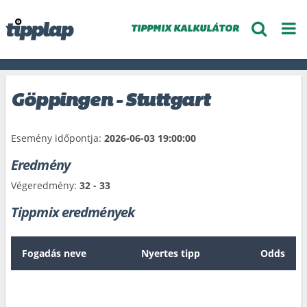
TIPPMIX KALKULÁTOR
Göppingen - Stuttgart
Esemény időpontja:
2026-06-03 19:00:00
Eredmény
Végeredmény:
32 - 33
Tippmix eredmények
Fogadás neve
Nyertes tipp
Odds