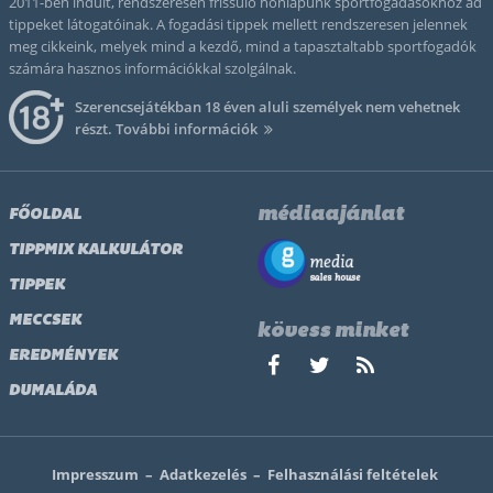
2011-ben indult, rendszeresen frissülő honlapunk sportfogadásokhoz ad
tippeket látogatóinak. A fogadási tippek mellett rendszeresen jelennek
meg cikkeink, melyek mind a kezdő, mind a tapasztaltabb sportfogadók
számára hasznos információkkal szolgálnak.
Szerencsejátékban 18 éven aluli személyek nem vehetnek
részt.
További információk
médiaajánlat
FŐOLDAL
TIPPMIX KALKULÁTOR
TIPPEK
MECCSEK
kövess minket
EREDMÉNYEK
DUMALÁDA
Impresszum
–
Adatkezelés
–
Felhasználási feltételek