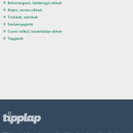
Beharangozó, labdarúgó-cikkek
Röpte, tenisz-cikkek
Trükkök, taktikák
Szelvényajánló
Csont nélkül, kosárlabda-cikkek
Tippjáték