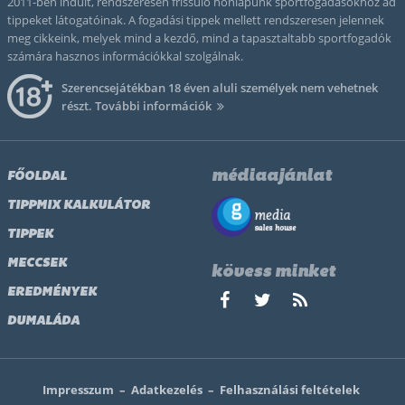
2011-ben indult, rendszeresen frissülő honlapunk sportfogadásokhoz ad
tippeket látogatóinak. A fogadási tippek mellett rendszeresen jelennek
meg cikkeink, melyek mind a kezdő, mind a tapasztaltabb sportfogadók
számára hasznos információkkal szolgálnak.
Szerencsejátékban 18 éven aluli személyek nem vehetnek
részt.
További információk
médiaajánlat
FŐOLDAL
TIPPMIX KALKULÁTOR
TIPPEK
MECCSEK
kövess minket
EREDMÉNYEK
DUMALÁDA
Impresszum
–
Adatkezelés
–
Felhasználási feltételek