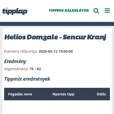
TIPPMIX KALKULÁTOR
Helios Domzale - Sencur Kranj
Esemény időpontja:
2026-05-12 19:00:00
Eredmény
Végeredmény:
75 - 82
Tippmix eredmények
Fogadás neve
Nyertes tipp
Odds