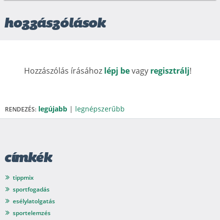
hozzászólások
Hozzászólás írásához
lépj be
vagy
regisztrálj
!
legújabb
|
legnépszerűbb
RENDEZÉS:
címkék
tippmix
sportfogadás
esélylatolgatás
sportelemzés