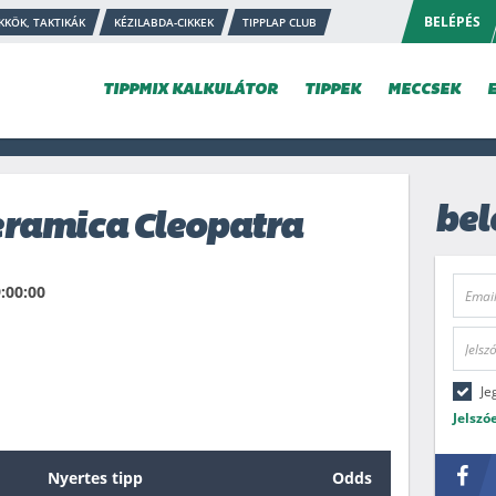
BELÉPÉS
KKÖK, TAKTIKÁK
KÉZILABDA-CIKKEK
TIPPLAP CLUB
TIPPMIX KALKULÁTOR
TIPPEK
MECCSEK
bel
eramica Cleopatra
:00:00
Je
Jelszó
Nyertes tipp
Odds