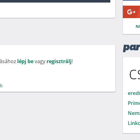
N
par
rásához
lépj be
vagy
regisztrálj
!
bb
ered
Prim
Nemz
Linkc