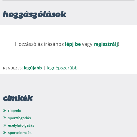
hozzászólások
Hozzászólás írásához
lépj be
vagy
regisztrálj
!
legújabb
|
legnépszerűbb
RENDEZÉS:
címkék
tippmix
sportfogadás
esélylatolgatás
sportelemzés