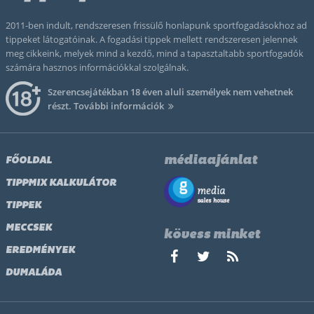
2011-ben indult, rendszeresen frissülő honlapunk sportfogadásokhoz ad
tippeket látogatóinak. A fogadási tippek mellett rendszeresen jelennek
meg cikkeink, melyek mind a kezdő, mind a tapasztaltabb sportfogadók
számára hasznos információkkal szolgálnak.
Szerencsejátékban 18 éven aluli személyek nem vehetnek
részt.
További információk
médiaajánlat
FŐOLDAL
TIPPMIX KALKULÁTOR
TIPPEK
MECCSEK
kövess minket
EREDMÉNYEK
DUMALÁDA