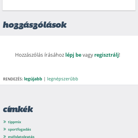
hozzászólások
Hozzászólás írásához
lépj be
vagy
regisztrálj
!
legújabb
|
legnépszerűbb
RENDEZÉS:
címkék
tippmix
sportfogadás
esélylatolgatás