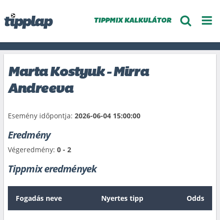
TIPPMIX KALKULÁTOR
Marta Kostyuk - Mirra
Andreeva
Esemény időpontja:
2026-06-04 15:00:00
Eredmény
Végeredmény:
0 - 2
Tippmix eredmények
Fogadás neve
Nyertes tipp
Odds