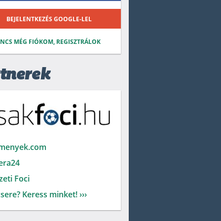
BEJELENTKEZÉS GOOGLE-LEL
INCS MÉG FIÓKOM, REGISZTRÁLOK
tnerek
menyek.com
era24
eti Foci
sere? Keress minket! ›››