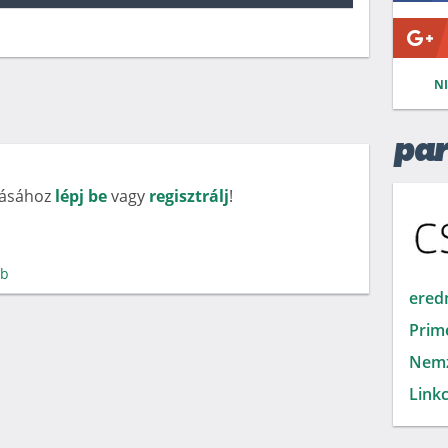
N
par
rásához
lépj be
vagy
regisztrálj
!
bb
ered
Prim
Nemz
Linkc