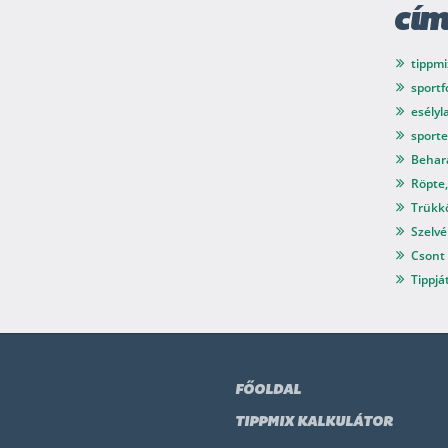
cí
tippmi
sport
esélyl
sport
Behar
Röpte,
Trükkö
Szelvé
Csont 
Tippjá
FŐOLDAL
TIPPMIX KALKULÁTOR