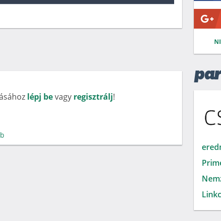
N
par
rásához
lépj be
vagy
regisztrálj
!
bb
ered
Prim
Nemz
Linkc