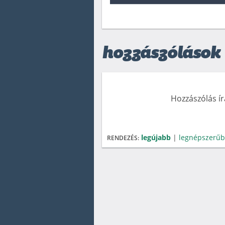
hozzászólások
Hozzászólás í
legújabb
|
legnépszerű
RENDEZÉS: