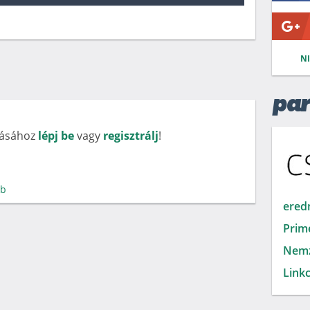
N
par
rásához
lépj be
vagy
regisztrálj
!
bb
ered
Prim
Nemz
Linkc