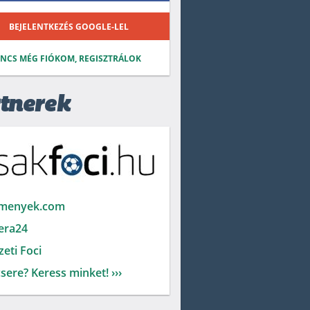
BEJELENTKEZÉS GOOGLE-LEL
INCS MÉG FIÓKOM, REGISZTRÁLOK
tnerek
menyek.com
era24
eti Foci
sere? Keress minket! ›››