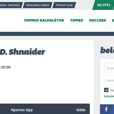
BELÉPÉS
KKÖK, TAKTIKÁK
KÉZILABDA-CIKKEK
TIPPLAP CLUB
TIPPMIX KALKULÁTOR
TIPPEK
MECCSEK
bel
 D. Shnaider
:25:00
Je
Jelszó
Nyertes tipp
Odds