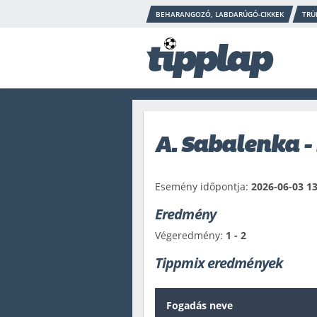
BEHARANGOZÓ, LABDARÚGÓ-CIKKEK
TRÜ
A. Sabalenka -
Esemény időpontja:
2026-06-03 13
Eredmény
Végeredmény:
1 - 2
Tippmix eredmények
Fogadás neve