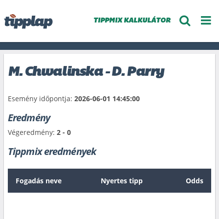
TIPPMIX KALKULÁTOR
M. Chwalinska - D. Parry
Esemény időpontja:
2026-06-01 14:45:00
Eredmény
Végeredmény:
2 - 0
Tippmix eredmények
Fogadás neve
Nyertes tipp
Odds