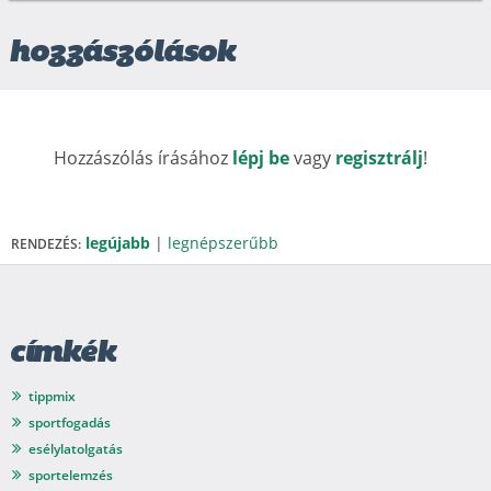
hozzászólások
Hozzászólás írásához
lépj be
vagy
regisztrálj
!
legújabb
|
legnépszerűbb
RENDEZÉS:
címkék
tippmix
sportfogadás
esélylatolgatás
sportelemzés