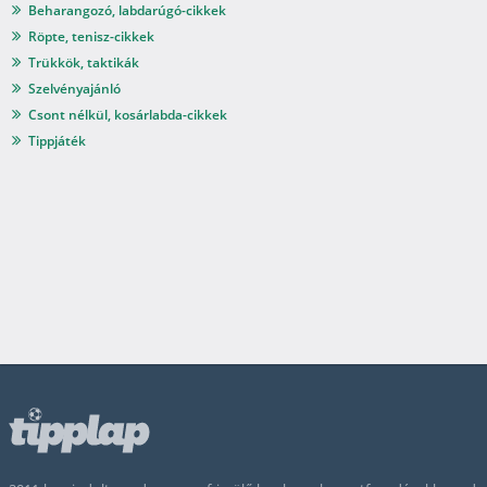
Beharangozó, labdarúgó-cikkek
Röpte, tenisz-cikkek
Trükkök, taktikák
Szelvényajánló
Csont nélkül, kosárlabda-cikkek
Tippjáték