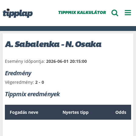
TIPPMIX KALKULÁTOR
A. Sabalenka - N. Osaka
Esemény időpontja:
2026-06-01 20:15:00
Eredmény
Végeredmény:
2 - 0
Tippmix eredmények
Fogadás neve
Nyertes tipp
Odds