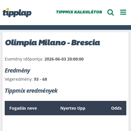
TIPPMIX KALKULÁTOR
Olimpia Milano - Brescia
Esemény időpontja:
2026-06-03 20:00:00
Eredmény
Végeredmény:
93 - 68
Tippmix eredmények
Fogadás neve
Nyertes tipp
Odds