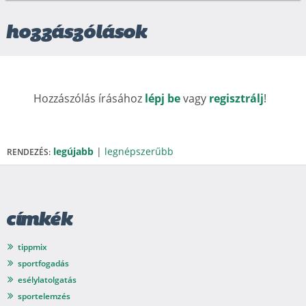
hozzászólások
Hozzászólás írásához
lépj be
vagy
regisztrálj
!
legújabb
|
legnépszerűbb
RENDEZÉS:
címkék
tippmix
sportfogadás
esélylatolgatás
sportelemzés