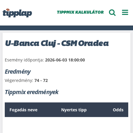
TIPPMIX KALKULÁTOR
U-Banca Cluj - CSM Oradea
Esemény időpontja:
2026-06-03 18:00:00
Eredmény
Végeredmény:
74 - 72
Tippmix eredmények
Fogadás neve
Nyertes tipp
Odds