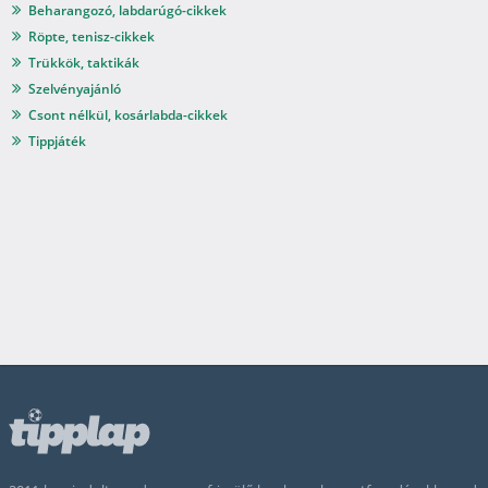
Beharangozó, labdarúgó-cikkek
Röpte, tenisz-cikkek
Trükkök, taktikák
Szelvényajánló
Csont nélkül, kosárlabda-cikkek
Tippjáték