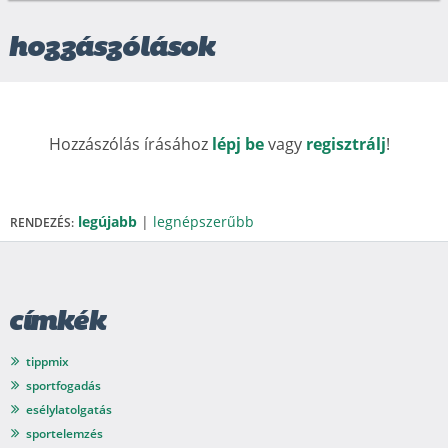
hozzászólások
Hozzászólás írásához
lépj be
vagy
regisztrálj
!
legújabb
|
legnépszerűbb
RENDEZÉS:
címkék
tippmix
sportfogadás
esélylatolgatás
sportelemzés