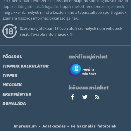
2011-ben indult, rendszeresen frissülő honlapunk sportfogadásokhoz ad
tippeket látogatóinak. A fogadási tippek mellett rendszeresen jelennek
meg cikkeink, melyek mind a kezdő, mind a tapasztaltabb sportfogadók
számára hasznos információkkal szolgálnak.
Szerencsejátékban 18 éven aluli személyek nem vehetnek
részt.
További információk
médiaajánlat
FŐOLDAL
TIPPMIX KALKULÁTOR
TIPPEK
MECCSEK
kövess minket
EREDMÉNYEK
DUMALÁDA
Impresszum
–
Adatkezelés
–
Felhasználási feltételek