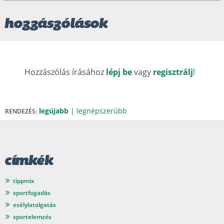
hozzászólások
Hozzászólás írásához
lépj be
vagy
regisztrálj
!
legújabb
|
legnépszerűbb
RENDEZÉS:
címkék
tippmix
sportfogadás
esélylatolgatás
sportelemzés