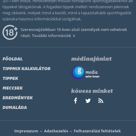
2011-ben indult, rendszeresen frissülő honlapunk sportfogadásokhoz ad
tippeket látogatóinak. A fogadási tippek mellett rendszeresen jelennek
meg cikkeink, melyek mind a kezdő, mind a tapasztaltabb sportfogadók
számára hasznos információkkal szolgálnak.
Szerencsejátékban 18 éven aluli személyek nem vehetnek
részt.
További információk
médiaajánlat
FŐOLDAL
TIPPMIX KALKULÁTOR
TIPPEK
MECCSEK
kövess minket
EREDMÉNYEK
DUMALÁDA
Impresszum
–
Adatkezelés
–
Felhasználási feltételek