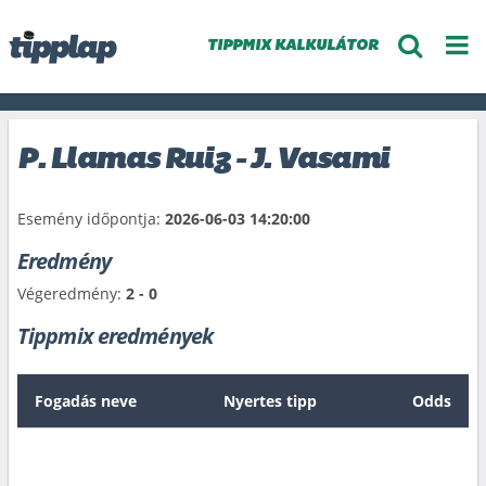
TIPPMIX KALKULÁTOR
P. Llamas Ruiz - J. Vasami
Esemény időpontja:
2026-06-03 14:20:00
Eredmény
Végeredmény:
2 - 0
Tippmix eredmények
Fogadás neve
Nyertes tipp
Odds