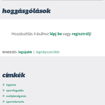
hozzászólások
Hozzászólás írásához
lépj be
vagy
regisztrálj
!
legújabb
|
legnépszerűbb
RENDEZÉS:
címkék
tippmix
sportfogadás
esélylatolgatás
sportelemzés