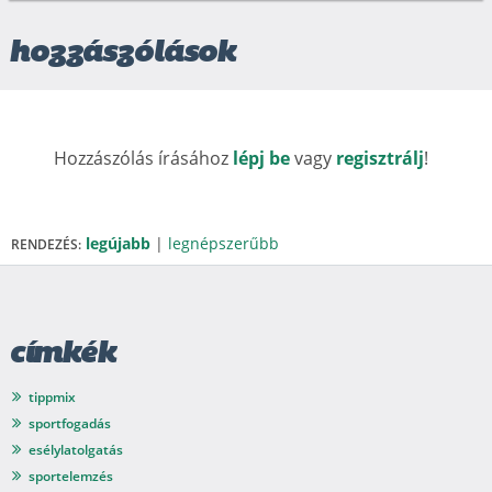
hozzászólások
Hozzászólás írásához
lépj be
vagy
regisztrálj
!
legújabb
|
legnépszerűbb
RENDEZÉS:
címkék
tippmix
sportfogadás
esélylatolgatás
sportelemzés