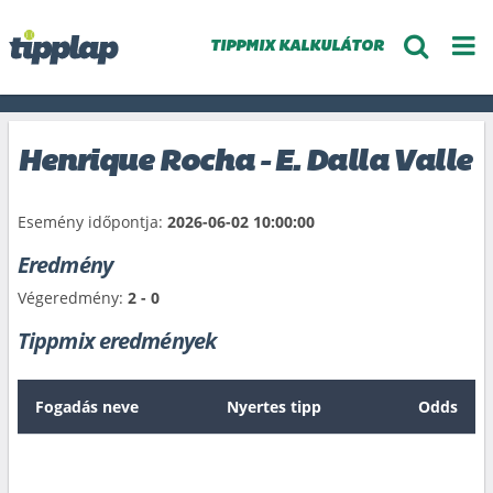
TIPPMIX KALKULÁTOR
Henrique Rocha - E. Dalla Valle
Esemény időpontja:
2026-06-02 10:00:00
Eredmény
Végeredmény:
2 - 0
Tippmix eredmények
Fogadás neve
Nyertes tipp
Odds