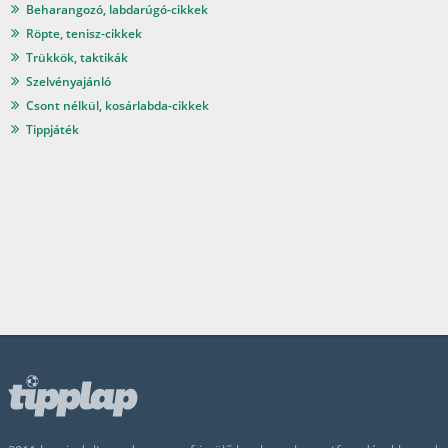
Beharangozó, labdarúgó-cikkek
Röpte, tenisz-cikkek
Trükkök, taktikák
Szelvényajánló
Csont nélkül, kosárlabda-cikkek
Tippjáték