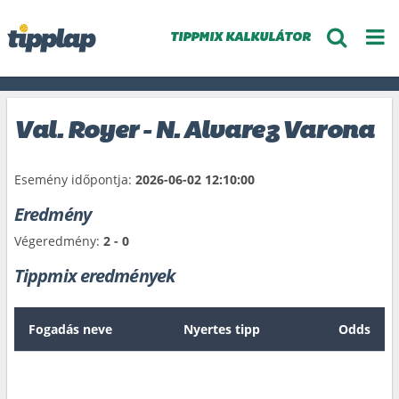
TIPPMIX KALKULÁTOR
Val. Royer - N. Alvarez Varona
Esemény időpontja:
2026-06-02 12:10:00
Eredmény
Végeredmény:
2 - 0
Tippmix eredmények
Fogadás neve
Nyertes tipp
Odds