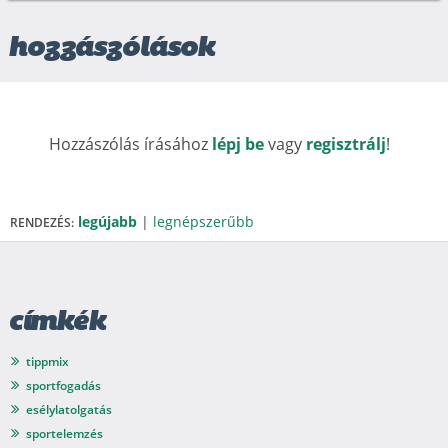
hozzászólások
Hozzászólás írásához
lépj be
vagy
regisztrálj
!
legújabb
|
legnépszerűbb
RENDEZÉS:
címkék
tippmix
sportfogadás
esélylatolgatás
sportelemzés