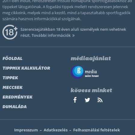
2011-ben indult, rendszeresen frissülő honlapunk sportfogadásokhoz ad
tippeket látogatóinak. A fogadási tippek mellett rendszeresen jelennek
meg cikkeink, melyek mind a kezdő, mind a tapasztaltabb sportfogadók
számára hasznos információkkal szolgálnak.
Szerencsejátékban 18 éven aluli személyek nem vehetnek
részt.
További információk
médiaajánlat
FŐOLDAL
TIPPMIX KALKULÁTOR
TIPPEK
MECCSEK
kövess minket
EREDMÉNYEK
DUMALÁDA
Impresszum
–
Adatkezelés
–
Felhasználási feltételek