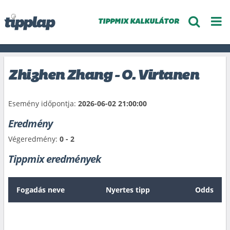
TIPPMIX KALKULÁTOR
Zhizhen Zhang - O. Virtanen
Esemény időpontja:
2026-06-02 21:00:00
Eredmény
Végeredmény:
0 - 2
Tippmix eredmények
Fogadás neve
Nyertes tipp
Odds