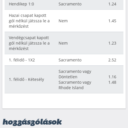
Hendikep 1:0
Sacramento
1.24
Hazai csapat kapott
gól nélkül játssza le a
Nem
1.45
mérkőzést
Vendégcsapat kapott
gól nélkül játssza le a
Nem
1.23
mérkőzést
1. félidő - 1X2
Sacramento
2.52
Sacramento vagy
Döntetlen
1.16
1. félidő - Kétesély
Sacramento vagy
1.48
Rhode Island
hozzászólások