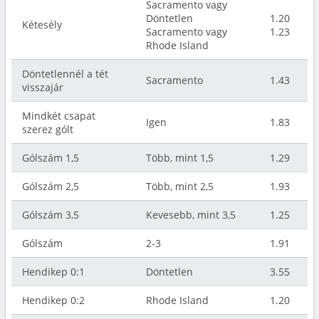
Sacramento vagy
Döntetlen
1.20
Kétesély
Sacramento vagy
1.23
Rhode Island
Döntetlennél a tét
Sacramento
1.43
visszajár
Mindkét csapat
Igen
1.83
szerez gólt
Gólszám 1,5
Több, mint 1,5
1.29
Gólszám 2,5
Több, mint 2,5
1.93
Gólszám 3,5
Kevesebb, mint 3,5
1.25
Gólszám
2-3
1.91
Hendikep 0:1
Döntetlen
3.55
Hendikep 0:2
Rhode Island
1.20