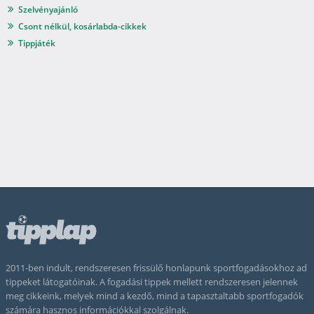
Szelvényajánló
Csont nélkül, kosárlabda-cikkek
Tippjáték
2011-ben indult, rendszeresen frissülő honlapunk sportfogadásokhoz ad
tippeket látogatóinak. A fogadási tippek mellett rendszeresen jelennek
meg cikkeink, melyek mind a kezdő, mind a tapasztaltabb sportfogadók
számára hasznos információkkal szolgálnak.