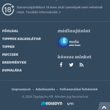
Szerencsejátékban 18 éven aluli személyek nem vehetnek
részt.
További információk
médiaajánlat
FŐOLDAL
TIPPMIX KALKULÁTOR
TIPPEK
MECCSEK
kövess minket
EREDMÉNYEK
DUMALÁDA
Impresszum
–
Adatkezelés
–
Felhasználási feltételek
© 2026 Tipplap.hu Kft. Minden jog fenntartva!