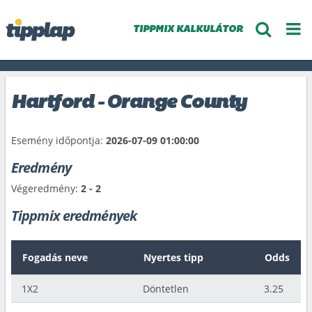
TIPPMIX KALKULÁTOR
Hartford - Orange County
Esemény időpontja:
2026-07-09 01:00:00
Eredmény
Végeredmény:
2 - 2
Tippmix eredmények
Fogadás neve
Nyertes tipp
Odds
1X2
Döntetlen
3.25