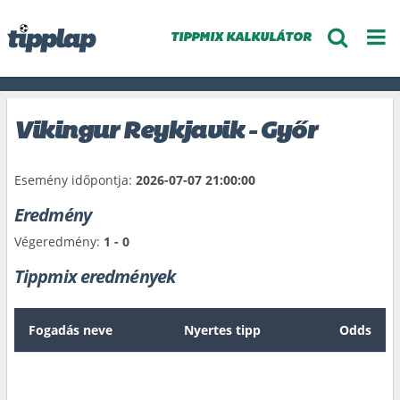
TIPPMIX KALKULÁTOR
Vikingur Reykjavik - Győr
Esemény időpontja:
2026-07-07 21:00:00
Eredmény
Végeredmény:
1 - 0
Tippmix eredmények
Fogadás neve
Nyertes tipp
Odds