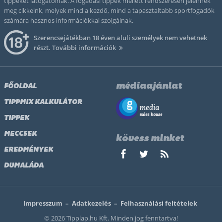
tippeket látogatóinak. A fogadási tippek mellett rendszeresen jelennek
meg cikkeink, melyek mind a kezdő, mind a tapasztaltabb sportfogadók
számára hasznos információkkal szolgálnak.
Szerencsejátékban 18 éven aluli személyek nem vehetnek
részt.
További információk
médiaajánlat
FŐOLDAL
TIPPMIX KALKULÁTOR
TIPPEK
MECCSEK
kövess minket
EREDMÉNYEK
DUMALÁDA
Impresszum
–
Adatkezelés
–
Felhasználási feltételek
© 2026 Tipplap.hu Kft. Minden jog fenntartva!