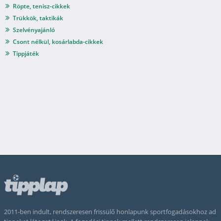
Röpte, tenisz-cikkek
Trükkök, taktikák
Szelvényajánló
Csont nélkül, kosárlabda-cikkek
Tippjáték
2011-ben indult, rendszeresen frissülő honlapunk sportfogadásokhoz ad