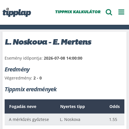
TIPPMIX KALKULÁTOR
L. Noskova - E. Mertens
Esemény időpontja:
2026-07-08 14:00:00
Eredmény
Végeredmény:
2 - 0
Tippmix eredmények
Fogadás neve
Nyertes tipp
Odds
A mérkőzés győztese
L. Noskova
1.55