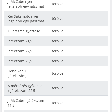
J. McCabe nyer
törölve
legalább egy játszmát
Rei Sakamoto nyer
törölve
legalább egy játszmát
1. játszma győztese
törölve
Játékszám 21,5
törölve
Játékszám 22,5
törölve
Játékszám 23,5
törölve
Hendikep 1,5
törölve
(játékszám)
A mérkőzés győztese
törölve
+ Játékszám 22,5
J. McCabe - Játékszám
törölve
11,5