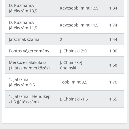
D. Kuzmanov -
Kevesebb, mint 13,5
1.34
Játékszám 13,5
D. Kuzmanov -
Kevesebb, mint 11,5
1.74
Játékszám 11,5
Játszmák száma
2
1.44
Pontos végeredmény
J. Choinski 2:0
1.90
Mérkőzés alakulása
J. Choinski/J.
1.58
(1.játszma/mérkőzés)
Choinski
1. játszma -
Több, mint 9,5
1.76
Játékszám 9,5
1. játszma - Hendikep
J. Choinski -1,5
1.65
-1,5 (játékszám)