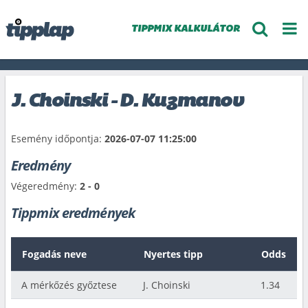
TIPPMIX KALKULÁTOR
J. Choinski - D. Kuzmanov
Esemény időpontja:
2026-07-07 11:25:00
Eredmény
Végeredmény:
2 - 0
Tippmix eredmények
Fogadás neve
Nyertes tipp
Odds
A mérkőzés győztese
J. Choinski
1.34