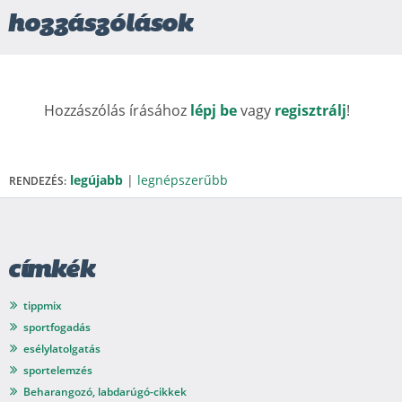
hozzászólások
Hozzászólás írásához
lépj be
vagy
regisztrálj
!
legújabb
|
legnépszerűbb
RENDEZÉS:
címkék
tippmix
sportfogadás
esélylatolgatás
sportelemzés
Beharangozó, labdarúgó-cikkek