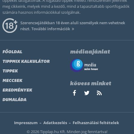
tippeket látogatóinak. A fogadási tippek mellett rendszeresen jelennek
meg cikkeink, melyek mind a kezdő, mind a tapasztaltabb sportfogadók
számára hasznos információkkal szolgálnak.
Szerencsejátékban 18 éven aluli személyek nem vehetnek
részt.
További információk
médiaajánlat
FŐOLDAL
TIPPMIX KALKULÁTOR
TIPPEK
MECCSEK
kövess minket
EREDMÉNYEK
DUMALÁDA
Impresszum
–
Adatkezelés
–
Felhasználási feltételek
© 2026 Tipplap.hu Kft. Minden jog fenntartva!